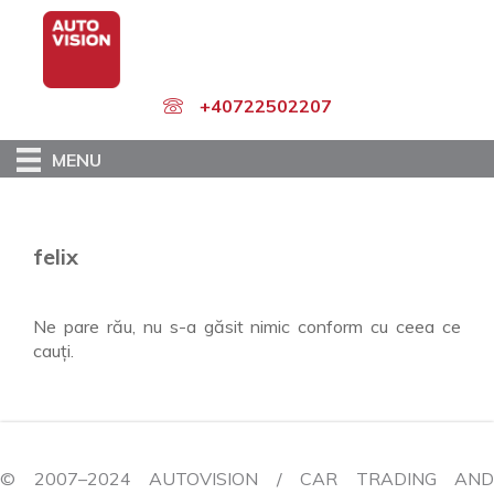
Skip
to
main
content
+40722502207
MENU
felix
Ne pare rău, nu s-a găsit nimic conform cu ceea ce
cauți.
© 2007–2024 AUTOVISION / CAR TRADING AND