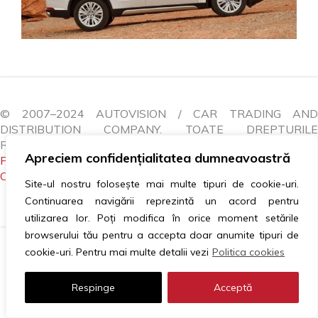
© 2007–2024 AUTOVISION / CAR TRADING AND
DISTRIBUTION COMPANY. TOATE DREPTURILE
REZERVATE.
Apreciem confidențialitatea dumneavoastră
POLITICA COOKIES
|
GDPR
|
ANPC
|
LITIGII
|
CONTACTEAZĂ-NE
Site-ul nostru folosește mai multe tipuri de cookie-uri.
Continuarea navigării reprezintă un acord pentru
utilizarea lor. Poți modifica în orice moment setările
browserului tău pentru a accepta doar anumite tipuri de
cookie-uri. Pentru mai multe detalii vezi
Politica cookies
Respinge
Acceptă