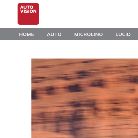
Skip
to
main
content
HOME
AUTO
MICROLINO
LUCID