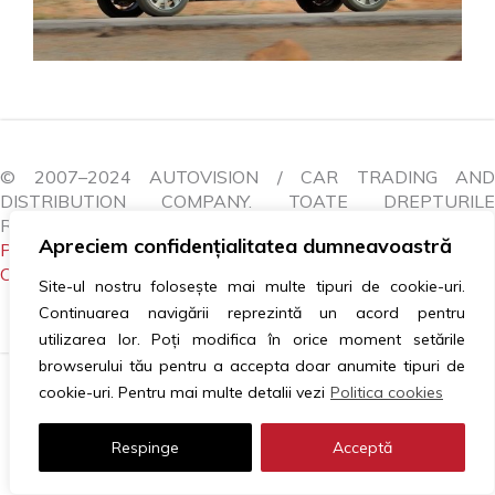
© 2007–2024 AUTOVISION / CAR TRADING AND
DISTRIBUTION COMPANY. TOATE DREPTURILE
REZERVATE.
Apreciem confidențialitatea dumneavoastră
POLITICA COOKIES
|
GDPR
|
ANPC
|
LITIGII
|
CONTACTEAZĂ-NE
Site-ul nostru folosește mai multe tipuri de cookie-uri.
Continuarea navigării reprezintă un acord pentru
utilizarea lor. Poți modifica în orice moment setările
browserului tău pentru a accepta doar anumite tipuri de
cookie-uri. Pentru mai multe detalii vezi
Politica cookies
Respinge
Acceptă