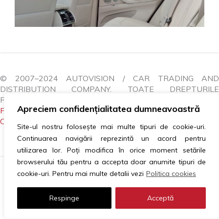
© 2007–2024 AUTOVISION / CAR TRADING AND
DISTRIBUTION COMPANY. TOATE DREPTURILE
REZERVATE.
Apreciem confidențialitatea dumneavoastră
POLITICA COOKIES
|
GDPR
|
ANPC
|
LITIGII
|
CONTACTEAZĂ-NE
Site-ul nostru folosește mai multe tipuri de cookie-uri.
Continuarea navigării reprezintă un acord pentru
utilizarea lor. Poți modifica în orice moment setările
browserului tău pentru a accepta doar anumite tipuri de
cookie-uri. Pentru mai multe detalii vezi
Politica cookies
Respinge
Acceptă