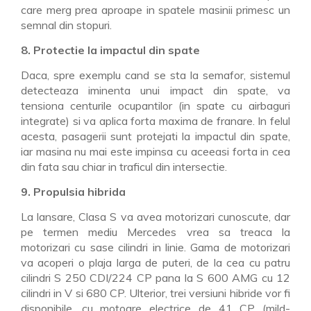
care merg prea aproape in spatele masinii primesc un
semnal din stopuri.
8. Protectie la impactul din spate
Daca, spre exemplu cand se sta la semafor, sistemul
detecteaza iminenta unui impact din spate, va
tensiona centurile ocupantilor (in spate cu airbaguri
integrate) si va aplica forta maxima de franare. In felul
acesta, pasagerii sunt protejati la impactul din spate,
iar masina nu mai este impinsa cu aceeasi forta in cea
din fata sau chiar in traficul din intersectie.
9. Propulsia hibrida
La lansare, Clasa S va avea motorizari cunoscute, dar
pe termen mediu Mercedes vrea sa treaca la
motorizari cu sase cilindri in linie. Gama de motorizari
va acoperi o plaja larga de puteri, de la cea cu patru
cilindri S 250 CDI/224 CP pana la S 600 AMG cu 12
cilindri in V si 680 CP. Ulterior, trei versiuni hibride vor fi
disponibile, cu motoare electrice de 41 CP (mild-