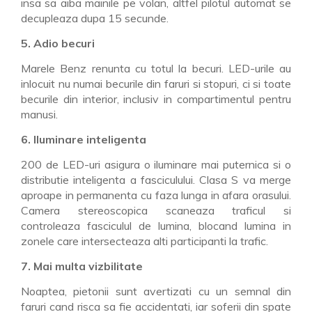
insa sa aiba mainile pe volan, altfel pilotul automat se
decupleaza dupa 15 secunde.
5. Adio becuri
Marele Benz renunta cu totul la becuri. LED-urile au
inlocuit nu numai becurile din faruri si stopuri, ci si toate
becurile din interior, inclusiv in compartimentul pentru
manusi.
6. Iluminare inteligenta
200 de LED-uri asigura o iluminare mai puternica si o
distributie inteligenta a fasciculului. Clasa S va merge
aproape in permanenta cu faza lunga in afara orasului.
Camera stereoscopica scaneaza traficul si
controleaza fasciculul de lumina, blocand lumina in
zonele care intersecteaza alti participanti la trafic.
7. Mai multa vizbilitate
Noaptea, pietonii sunt avertizati cu un semnal din
faruri cand risca sa fie accidentati, iar soferii din spate