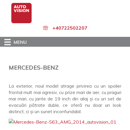
Skip
to
main
content
+40722502207
MENU
MERCEDES-BENZ
La exterior, noul model atrage privirea cu un spoiler
frontal mult mai agresiv, cu prize mari de aer, cu praguri
mai mari, cu jante de 19 inch din aliaj şi cu un set de
evacuări pătrate duble, ce oferă nu doar un look
distinct, ci şi un sunet inconfundabil.