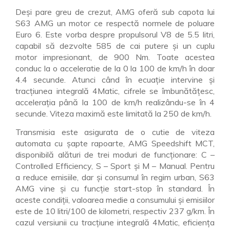
Deşi pare greu de crezut, AMG oferă sub capota lui
S63 AMG un motor ce respectă normele de poluare
Euro 6. Este vorba despre propulsorul V8 de 5.5 litri,
capabil să dezvolte 585 de cai putere şi un cuplu
motor impresionant, de 900 Nm. Toate acestea
conduc la o acceleratie de la 0 la 100 de km/h în doar
4.4 secunde. Atunci când în ecuaţie intervine şi
tracţiunea integrală 4Matic, cifrele se îmbunătăţesc,
acceleraţia până la 100 de km/h realizându-se în 4
secunde. Viteza maximă este limitată la 250 de km/h.
Transmisia este asigurata de o cutie de viteza
automata cu şapte rapoarte, AMG Speedshift MCT,
disponibilă alături de trei moduri de funcţionare: C –
Controlled Efficiency, S – Sport şi M – Manual. Pentru
a reduce emisiile, dar şi consumul în regim urban, S63
AMG vine şi cu funcţie start-stop în standard. În
aceste condiţii, valoarea medie a consumului şi emisiilor
este de 10 litri/100 de kilometri, respectiv 237 g/km. În
cazul versiunii cu tracţiune integrală 4Matic, eficienţa