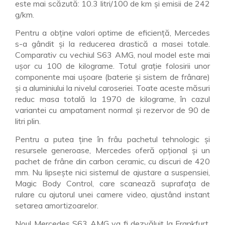
este mai scăzută: 10.3 litri/100 de km şi emisii de 242
g/km.
Pentru a obţine valori optime de eficienţă, Mercedes
s-a gândit şi la reducerea drastică a masei totale.
Comparativ cu vechiul S63 AMG, noul model este mai
uşor cu 100 de kilograme. Totul graţie folosirii unor
componente mai uşoare (baterie şi sistem de frânare)
şi a aluminiului la nivelul caroseriei. Toate aceste măsuri
reduc masa totală la 1970 de kilograme, în cazul
variantei cu ampatament normal şi rezervor de 90 de
litri plin.
Pentru a putea ţine în frâu pachetul tehnologic şi
resursele generoase, Mercedes oferă opţional şi un
pachet de frâne din carbon ceramic, cu discuri de 420
mm. Nu lipseşte nici sistemul de ajustare a suspensiei,
Magic Body Control, care scanează suprafaţa de
rulare cu ajutorul unei camere video, ajustând instant
setarea amortizoarelor.
Noul Mercedes S63 AMG va fi dezvăluit la Frankfurt,