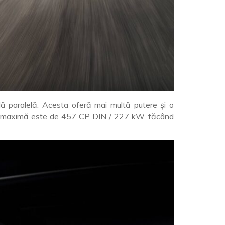
idă paralelă. Acesta oferă mai multă putere și o
erea maximă este de 457 CP DIN / 227 kW, făcând