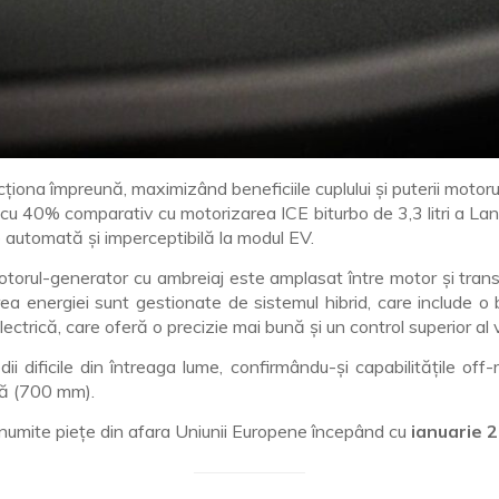
ona împreună, maximizând beneficiile cuplului și puterii motorulu
it cu 40% comparativ cu motorizarea ICE biturbo de 3,3 litri a L
e automată și imperceptibilă la modul EV.
motorul-generator cu ambreiaj este amplasat între motor și tran
area energiei sunt gestionate de sistemul hibrid, care include o
lectrică, care oferă o precizie mai bună și un control superior al v
i dificile din întreaga lume, confirmându-și capabilitățile off
pă (700 mm).
anumite piețe din afara Uniunii Europene începând cu
ianuarie 