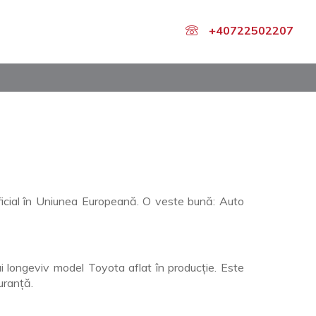
+40722502207
 oficial în Uniunea Europeană. O veste bună: Auto
i longeviv model Toyota aflat în producție. Este
uranță.