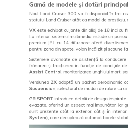
Gamă de modele și dotări principa
Noul Land Cruiser 300 va fi disponibil în trei ni
statutul Land Cruiser atât ca model de prestigiu, câ
VX
este echipat cu jante din aliaj de 18 inci cu 
La interior, sistemul multimedia include un panou 
premium JBL cu 14 difuzoare oferă divertisment 
pentru zona din spate, volan încălzit și scaune faț
Sistemele avansate de asistență la conducere p
frânarea și tracțiunea în funcție de condițiile de
Assist Control
, monitorizarea unghiului mort, se
Versiunea
ZX
adoptă un pachet aerodinamic car
Suspension
, selectorul de moduri de rulare cu c
GR SPORT
introduce detalii de design inspirate
evazate, oferind un aspect mai impunător, iar g
sunt prezente atât la exterior, cât și în interi
System)
, care decuplează automat barele stabili