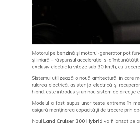
Motorul pe benzină și motorul-generator pot funcți
și liniară – răspunsul accelerației s-a îmbunătăț
exclusiv electric la viteze sub 30 km/h, cu trecer
Sistemul utilizează o nouă arhitectură, în care 
rularea electrică, asistența electrică și recuper
hibrid, este introdus și un nou sistem de direcție e
Modelul a fost supus unor teste extreme în medi
asigură menținerea capacității de trecere prin a
Noul
Land Cruiser 300 Hybrid
va fi lansat pe 