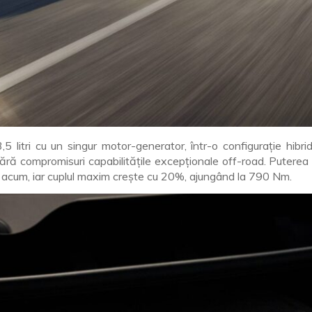
litri cu un singur motor-generator, într-o configurație hibr
d fără compromisuri capabilitățile excepționale off-road. Put
ă acum, iar cuplul maxim crește cu 20%, ajungând la 790 Nm.