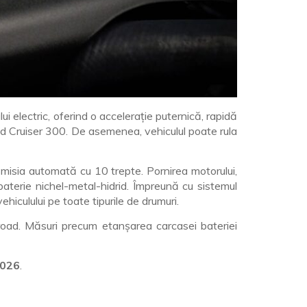
i electric, oferind o accelerație puternică, rapidă
and Cruiser 300. De asemenea, vehiculul poate rula
smisia automată cu 10 trepte. Pornirea motorului,
 baterie nichel-metal-hidrid. Împreună cu sistemul
ehiculului pe toate tipurile de drumuri.
-road. Măsuri precum etanșarea carcasei bateriei
2026
.