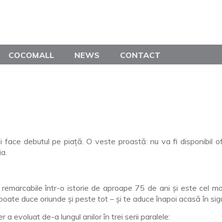
COCOMALL
NEWS
CONTACT
și face debutul pe piață. O veste proastă: nu va fi disponibil
ia.
emarcabile într-o istorie de aproape 75 de ani și este cel ma
poate duce oriunde și peste tot – și te aduce înapoi acasă în sig
a evoluat de-a lungul anilor în trei serii paralele: