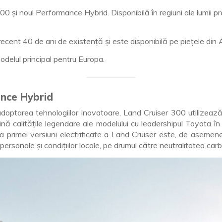
0 și noul Performance Hybrid. Disponibilă în regiuni ale lumii pr
recent 40 de ani de existență și este disponibilă pe piețele din Afr
odelul principal pentru Europa.
ance Hybrid
i adoptarea tehnologiilor inovatoare, Land Cruiser 300 utilizea
ă calitățile legendare ale modelului cu leadershipul Toyota în el
a primei versiuni electrificate a Land Cruiser este, de asemenea
personale și condițiilor locale, pe drumul către neutralitatea carb