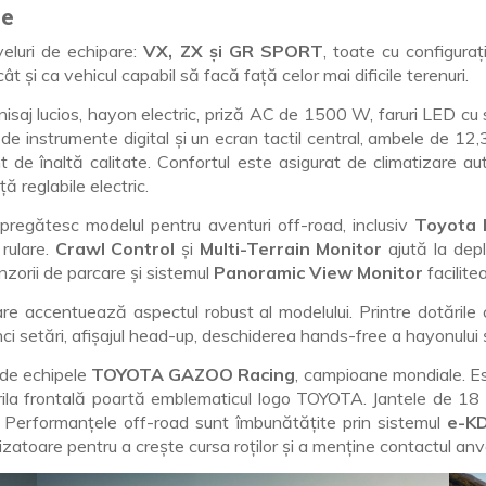
le
veluri de echipare:
VX, ZX și GR SPORT
, toate cu configurați
t și ca vehicul capabil să facă față celor mai dificile terenuri.
finisaj lucios, hayon electric, priză AC de 1500 W, faruri LED c
de instrumente digital și un ecran tactil central, ambele de 12,3
de înaltă calitate. Confortul este asigurat de climatizare a
ă reglabile electric.
regătesc modelul pentru aventuri off-road, inclusiv
Toyota M
 rulare.
Crawl Control
și
Multi-Terrain Monitor
ajută la depl
nzorii de parcare și sistemul
Panoramic View Monitor
facilit
e accentuează aspectul robust al modelului. Printre dotăril
inci setări, afișajul head-up, deschiderea hands-free a hayonului ș
 de echipele
TOYOTA GAZOO Racing
, campioane mondiale. Est
rila frontală poartă emblematicul logo TOYOTA. Jantele de 18 in
or. Performanțele off-road sunt îmbunătățite prin sistemul
e-KD
zatoare pentru a crește cursa roților și a menține contactul anv