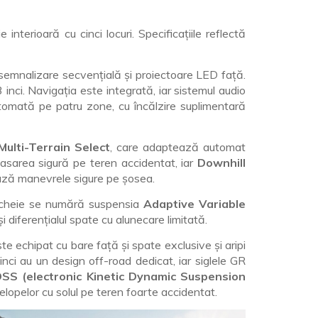
e interioară cu cinci locuri. Specificațiile reflectă
u semnalizare secvențială și proiectoare LED față.
 inci. Navigația este integrată, iar sistemul audio
utomată pe patru zone, cu încălzire suplimentară
ulti-Terrain Select
, care adaptează automat
asarea sigură pe teren accidentat, iar
Downhill
ează manevrele sigure pe șosea.
e cheie se numără suspensia
Adaptive Variable
i diferențialul spate cu alunecare limitată.
e echipat cu bare față și spate exclusive și aripi
ci au un design off-road dedicat, iar siglele GR
SS (electronic Kinetic Dynamic Suspension
elopelor cu solul pe teren foarte accidentat.