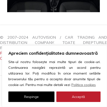
© 2007–2024 AUTOVISION / CAR TRADING AND
DISTRIBUTION COMPANY. TOATE DREPTURILE
REZERVATE.
Apreciem confidențialitatea dumneavoastră
POLITICA COOKIES
|
GDPR
|
ANPC
|
LITIGII
|
CONTACTEAZĂ-NE
Site-ul nostru folosește mai multe tipuri de cookie-uri.
Continuarea navigării reprezintă un acord pentru
utilizarea lor. Poți modifica în orice moment setările
browserului tău pentru a accepta doar anumite tipuri de
cookie-uri. Pentru mai multe detalii vezi
Politica cookies
Respinge
Acceptă