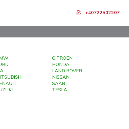
+40722502207
BMW
CITROEN
ORD
HONDA
IA
LAND ROVER
ITSUBISHI
NISSAN
ENAULT
SAAB
UZUKI
TESLA