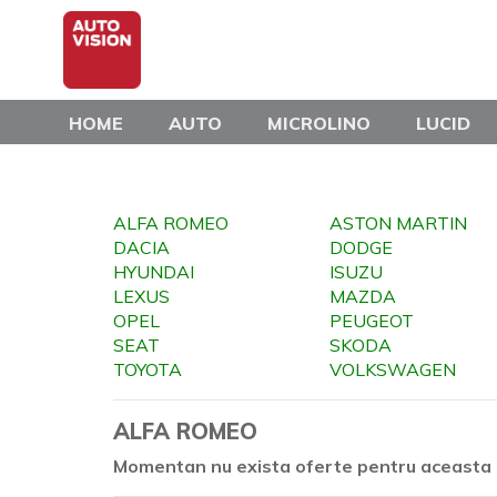
Skip
to
main
content
HOME
AUTO
MICROLINO
LUCID
ALFA ROMEO
ASTON MARTIN
DACIA
DODGE
HYUNDAI
ISUZU
LEXUS
MAZDA
OPEL
PEUGEOT
SEAT
SKODA
TOYOTA
VOLKSWAGEN
ALFA ROMEO
Momentan nu exista oferte pentru aceasta 