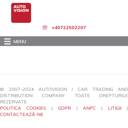
Skip
to
main
content
+40722502207
MENU
© 2007–2024 AUTOVISION / CAR TRADING AND
DISTRIBUTION COMPANY. TOATE DREPTURILE
REZERVATE.
POLITICA COOKIES
|
GDPR
|
ANPC
|
LITIGII
|
CONTACTEAZĂ-NE