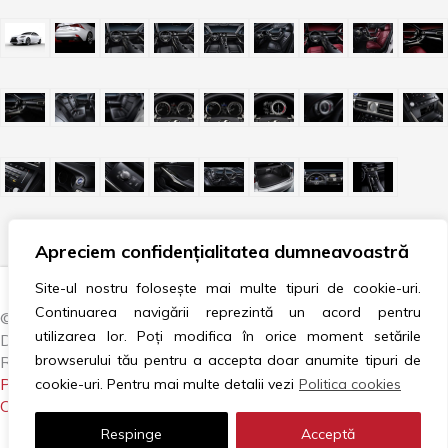
Apreciem confidențialitatea dumneavoastră
Site-ul nostru folosește mai multe tipuri de cookie-uri.
Continuarea navigării reprezintă un acord pentru
© 2007–2024 AUTOVISION / CAR TRADING AND
utilizarea lor. Poți modifica în orice moment setările
DISTRIBUTION COMPANY. TOATE DREPTURILE
browserului tău pentru a accepta doar anumite tipuri de
REZERVATE.
POLITICA COOKIES
|
GDPR
|
ANPC
|
LITIGII
|
cookie-uri. Pentru mai multe detalii vezi
Politica cookies
CONTACTEAZĂ-NE
Respinge
Acceptă