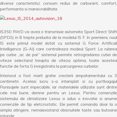
diverse caracteristici: consum redus de carburant, comfort,
performanta si manevrabilitate.
IS350 RWD va avea o transmisie automata Sport Direct Shift
(SPDS) in 8 trepte preluata de la modelul IS F. In premiera, noul
IS este primul model dotat cu sistemul G Force Artificail
Intelligence (G-AI) care controleaza modeul Sport. La rularea
pe curbe „ac de par” sistemul permite retrogradarea cutiei de
viteze selectand treapta de viteza optima, toate acestea
functie de forta G inregistrata la parcurgerea curbelor.
Interiorul a fost marit gratie cresterii ampatamentului cu 3
centimetri. Acelasi lucru s-a intamplat si cu portbagajul
Fisnisajele sunt impecabile, iar materialele utilizate sunt dintre
cele mai bune, demne pentru un Lexus. Pentru comenzile
sistemului de climatizare Lexus a adus o inovatie si anume
comenzile de tip eletcrostatic. Ele permit comanda doar la o
simpla atingere, nemaiexistand obisnuitele taste sau butoane
rotunde.