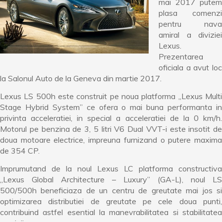
mai 2017 putem
plasa comenzi
pentru nava
amiral a diviziei
Lexus.
Prezentarea
oficiala a avut loc
la Salonul Auto de la Geneva din martie 2017.
Lexus LS 500h este construit pe noua platforma „Lexus Multi
Stage Hybrid System” ce ofera o mai buna performanta in
privinta acceleratiei, in special a acceleratiei de la 0 km/h.
Motorul pe benzina de 3, 5 litri V6 Dual VVT-i este insotit de
doua motoare electrice, impreuna furnizand o putere maxima
de 354 CP.
Imprumutand de la noul Lexus LC platforma constructiva
„Lexus Global Architecture – Luxury” (GA-L), noul LS
500/500h beneficiaza de un centru de greutate mai jos si
optimizarea distributiei de greutate pe cele doua punti,
contribuind astfel esential la manevrabilitatea si stabilitatea