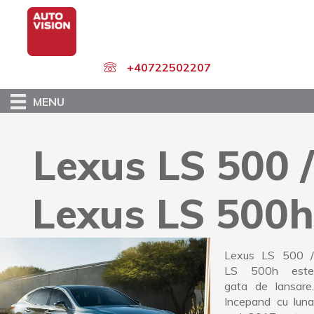
Skip
to
main
content
+40722502207
MENU
Lexus LS 500 /
Lexus LS 500h
Lexus LS 500 /
LS 500h este
gata de lansare.
Incepand cu luna