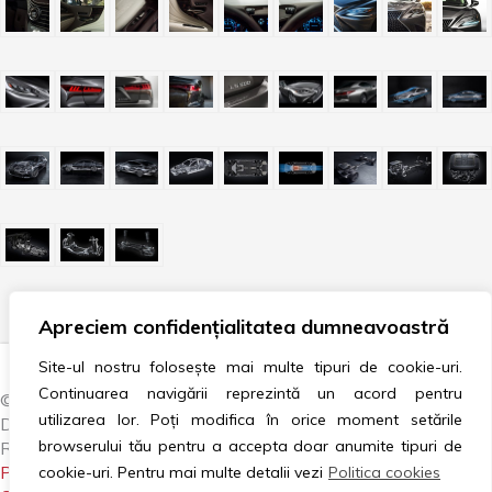
Apreciem confidențialitatea dumneavoastră
Site-ul nostru folosește mai multe tipuri de cookie-uri.
Continuarea navigării reprezintă un acord pentru
© 2007–2024 AUTOVISION / CAR TRADING AND
utilizarea lor. Poți modifica în orice moment setările
DISTRIBUTION COMPANY. TOATE DREPTURILE
browserului tău pentru a accepta doar anumite tipuri de
REZERVATE.
POLITICA COOKIES
|
GDPR
|
ANPC
|
LITIGII
|
cookie-uri. Pentru mai multe detalii vezi
Politica cookies