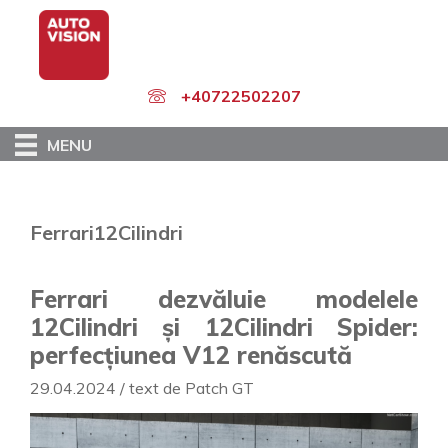
Skip
to
main
content
+40722502207
MENU
Ferrari12Cilindri
Ferrari dezvăluie modelele
12Cilindri și 12Cilindri Spider:
perfecțiunea V12 renăscută
29.04.2024 / text de Patch GT