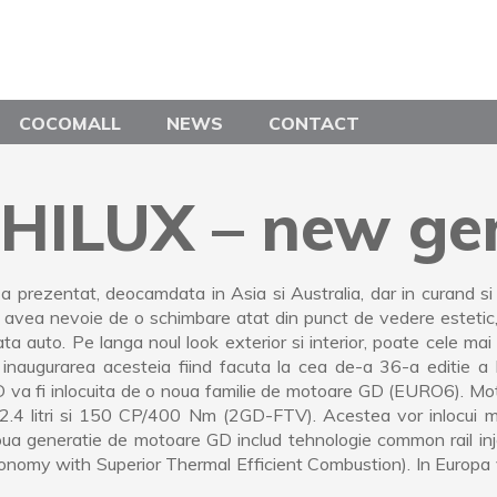
COCOMALL
NEWS
CONTACT
 HILUX – new ge
a prezentat, deocamdata in Asia si Australia, dar in curand si
 avea nevoie de o schimbare atat din punct de vedere estetic, d
ata auto. Pe langa noul look exterior si interior, poate cele mai
inaugurarea acesteia fiind facuta la cea de-a 36-a editie 
va fi inlocuita de o noua familie de motoare GD (EURO6). Motoare
 2.4 litri si 150 CP/400 Nm (2GD-FTV). Acestea vor inlocui 
 generatie de motoare GD includ tehnologie common rail inject
nomy with Superior Thermal Efficient Combustion). In Europa 