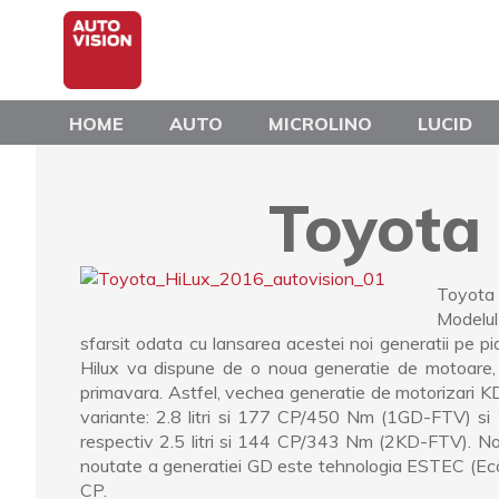
Skip
to
main
content
HOME
AUTO
MICROLINO
LUCID
Toyota
Toyota 
Modelul
sfarsit odata cu lansarea acestei noi generatii pe pi
Hilux va dispune de o noua generatie de motoare, 
primavara. Astfel, vechea generatie de motorizari KD 
variante: 2.8 litri si 177 CP/450 Nm (1GD-FTV) si
respectiv 2.5 litri si 144 CP/343 Nm (2KD-FTV). Noua
noutate a generatiei GD este tehnologia ESTEC (Eco
CP.