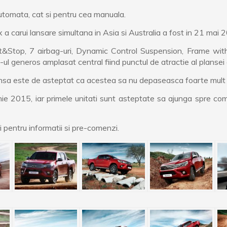
utomata, cat si pentru cea manuala.
 carui lansare simultana in Asia si Australia a fost in 21 mai 
tart&Stop, 7 airbag-uri, Dynamic Control Suspension, Frame wi
ul generos amplasat central fiind punctul de atractie al plansei
 insa este de asteptat ca acestea sa nu depaseasca foarte mult pr
unie 2015, iar primele unitati sunt asteptate sa ajunga spre com
 pentru informatii si pre-comenzi.