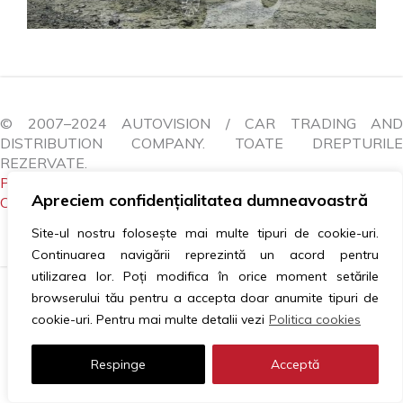
© 2007–2024 AUTOVISION / CAR TRADING AND
DISTRIBUTION COMPANY. TOATE DREPTURILE
REZERVATE.
POLITICA COOKIES
|
GDPR
|
ANPC
|
LITIGII
|
Apreciem confidențialitatea dumneavoastră
CONTACTEAZĂ-NE
Site-ul nostru folosește mai multe tipuri de cookie-uri.
Continuarea navigării reprezintă un acord pentru
utilizarea lor. Poți modifica în orice moment setările
browserului tău pentru a accepta doar anumite tipuri de
cookie-uri. Pentru mai multe detalii vezi
Politica cookies
Respinge
Acceptă