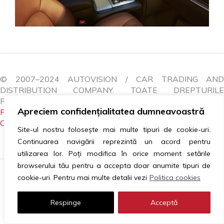
© 2007–2024 AUTOVISION / CAR TRADING AND
DISTRIBUTION COMPANY. TOATE DREPTURILE
REZERVATE.
Apreciem confidențialitatea dumneavoastră
POLITICA COOKIES
|
GDPR
|
ANPC
|
LITIGII
|
CONTACTEAZĂ-NE
Site-ul nostru folosește mai multe tipuri de cookie-uri.
Continuarea navigării reprezintă un acord pentru
utilizarea lor. Poți modifica în orice moment setările
browserului tău pentru a accepta doar anumite tipuri de
cookie-uri. Pentru mai multe detalii vezi
Politica cookies
Respinge
Acceptă