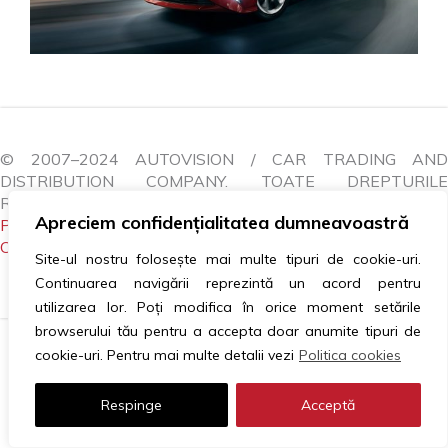
© 2007–2024 AUTOVISION / CAR TRADING AND
DISTRIBUTION COMPANY. TOATE DREPTURILE
REZERVATE.
Apreciem confidențialitatea dumneavoastră
POLITICA COOKIES
|
GDPR
|
ANPC
|
LITIGII
|
CONTACTEAZĂ-NE
Site-ul nostru folosește mai multe tipuri de cookie-uri.
Continuarea navigării reprezintă un acord pentru
utilizarea lor. Poți modifica în orice moment setările
browserului tău pentru a accepta doar anumite tipuri de
cookie-uri. Pentru mai multe detalii vezi
Politica cookies
Respinge
Acceptă