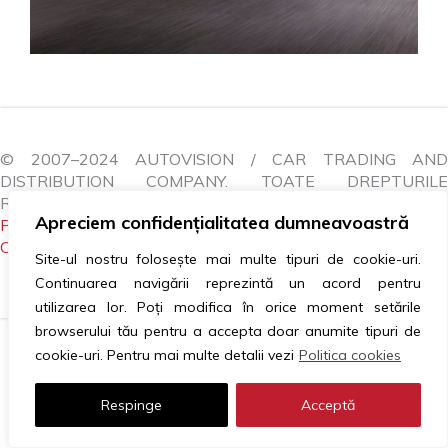
© 2007–2024 AUTOVISION / CAR TRADING AND
DISTRIBUTION COMPANY. TOATE DREPTURILE
REZERVATE.
Apreciem confidențialitatea dumneavoastră
POLITICA COOKIES
|
GDPR
|
ANPC
|
LITIGII
|
CONTACTEAZĂ-NE
Site-ul nostru folosește mai multe tipuri de cookie-uri.
Continuarea navigării reprezintă un acord pentru
utilizarea lor. Poți modifica în orice moment setările
browserului tău pentru a accepta doar anumite tipuri de
cookie-uri. Pentru mai multe detalii vezi
Politica cookies
Respinge
Acceptă