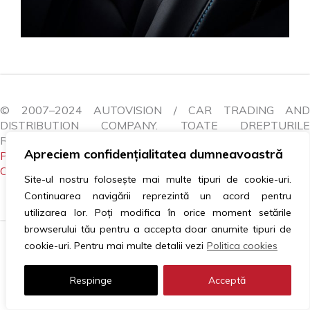
© 2007–2024 AUTOVISION / CAR TRADING AND
DISTRIBUTION COMPANY. TOATE DREPTURILE
REZERVATE.
Apreciem confidențialitatea dumneavoastră
POLITICA COOKIES
|
GDPR
|
ANPC
|
LITIGII
|
CONTACTEAZĂ-NE
Site-ul nostru folosește mai multe tipuri de cookie-uri.
Continuarea navigării reprezintă un acord pentru
utilizarea lor. Poți modifica în orice moment setările
browserului tău pentru a accepta doar anumite tipuri de
cookie-uri. Pentru mai multe detalii vezi
Politica cookies
Respinge
Acceptă