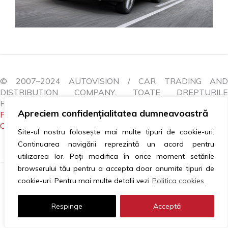
© 2007–2024 AUTOVISION / CAR TRADING AND
DISTRIBUTION COMPANY. TOATE DREPTURILE
REZERVATE.
Apreciem confidențialitatea dumneavoastră
POLITICA COOKIES
|
GDPR
|
ANPC
|
LITIGII
|
CONTACTEAZĂ-NE
Site-ul nostru folosește mai multe tipuri de cookie-uri.
Continuarea navigării reprezintă un acord pentru
utilizarea lor. Poți modifica în orice moment setările
browserului tău pentru a accepta doar anumite tipuri de
cookie-uri. Pentru mai multe detalii vezi
Politica cookies
Respinge
Acceptă