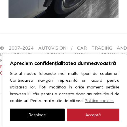
© 2007–2024 AUTOVISION / CAR TRADING AND
DISTRIBUTION COMPANY. TOATE DREPTURILE
REZERVATE.
Apreciem confidențialitatea dumneavoastră
POLITICA COOKIES
|
GDPR
|
ANPC
|
LITIGII
|
CONTACTEAZĂ-NE
Site-ul nostru folosește mai multe tipuri de cookie-uri.
Continuarea navigării reprezintă un acord pentru
utilizarea lor. Poți modifica în orice moment setările
browserului tău pentru a accepta doar anumite tipuri de
cookie-uri. Pentru mai multe detalii vezi
Politica cookies
Respinge
Acceptă