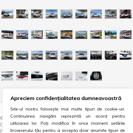
Apreciem confidențialitatea dumneavoastră
Site-ul nostru folosește mai multe tipuri de cookie-uri.
Continuarea navigării reprezintă un acord pentru
© 2007–2024 AUTOVISION / CAR TRADING AND
utilizarea lor. Poți modifica în orice moment setările
DISTRIBUTION COMPANY. TOATE DREPTURILE
browserului tău pentru a accepta doar anumite tipuri de
REZERVATE.