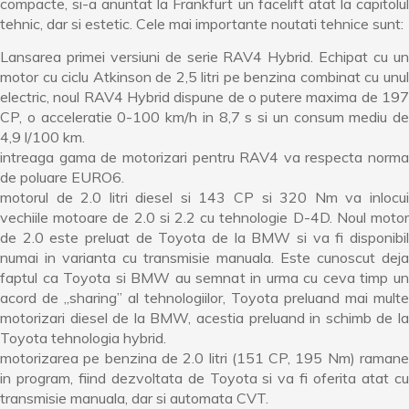
compacte, si-a anuntat la Frankfurt un facelift atat la capitolul
tehnic, dar si estetic. Cele mai importante noutati tehnice sunt:
Lansarea primei versiuni de serie RAV4 Hybrid. Echipat cu un
motor cu ciclu Atkinson de 2,5 litri pe benzina combinat cu unul
electric, noul RAV4 Hybrid dispune de o putere maxima de 197
CP, o acceleratie 0-100 km/h in 8,7 s si un consum mediu de
4,9 l/100 km.
intreaga gama de motorizari pentru RAV4 va respecta norma
de poluare EURO6.
motorul de 2.0 litri diesel si 143 CP si 320 Nm va inlocui
vechiile motoare de 2.0 si 2.2 cu tehnologie D-4D. Noul motor
de 2.0 este preluat de Toyota de la BMW si va fi disponibil
numai in varianta cu transmisie manuala. Este cunoscut deja
faptul ca Toyota si BMW au semnat in urma cu ceva timp un
acord de „sharing” al tehnologiilor, Toyota preluand mai multe
motorizari diesel de la BMW, acestia preluand in schimb de la
Toyota tehnologia hybrid.
motorizarea pe benzina de 2.0 litri (151 CP, 195 Nm) ramane
in program, fiind dezvoltata de Toyota si va fi oferita atat cu
transmisie manuala, dar si automata CVT.