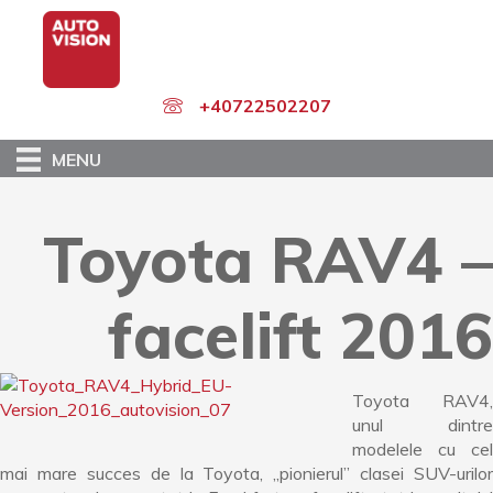
Skip
to
main
content
+40722502207
MENU
Toyota RAV4 –
facelift 2016
Toyota RAV4,
unul dintre
modelele cu cel
mai mare succes de la Toyota, „pionierul” clasei SUV-urilor